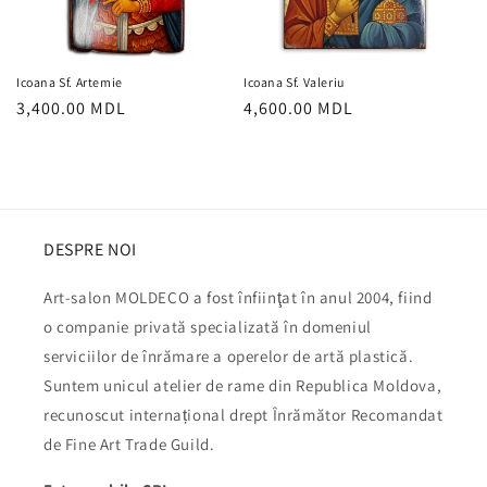
Icoana Sf. Artemie
Icoana Sf. Valeriu
Preț
3,400.00 MDL
Preț
4,600.00 MDL
obișnuit
obișnuit
DESPRE NOI
Art-salon MOLDECO a fost înfiinţat în anul 2004, fiind
o companie privată specializată în domeniul
serviciilor de înrămare a operelor de artă plastică.
Suntem unicul atelier de rame din Republica Moldova,
recunoscut internațional drept Înrămător Recomandat
de Fine Art Trade Guild.