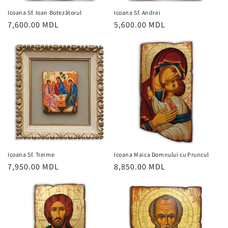
Icoana Sf. Ioan Botezătorul
Icoana Sf. Andrei
Preț
7,600.00 MDL
Preț
5,600.00 MDL
obișnuit
obișnuit
Icoana Sf. Treime
Icoana Maica Domnului cu Pruncul
Preț
7,950.00 MDL
Preț
8,850.00 MDL
obișnuit
obișnuit