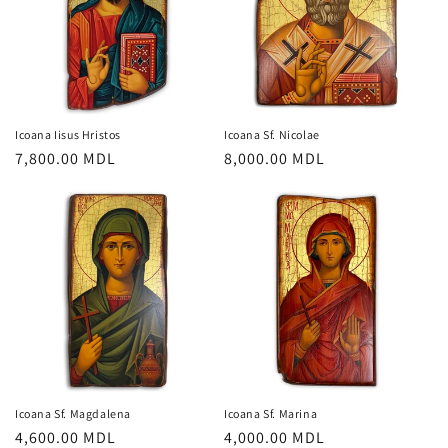
Icoana Iisus Hristos
Icoana Sf. Nicolae
Preț
7,800.00 MDL
Preț
8,000.00 MDL
obișnuit
obișnuit
Icoana Sf. Magdalena
Icoana Sf. Marina
Preț
4,600.00 MDL
Preț
4,000.00 MDL