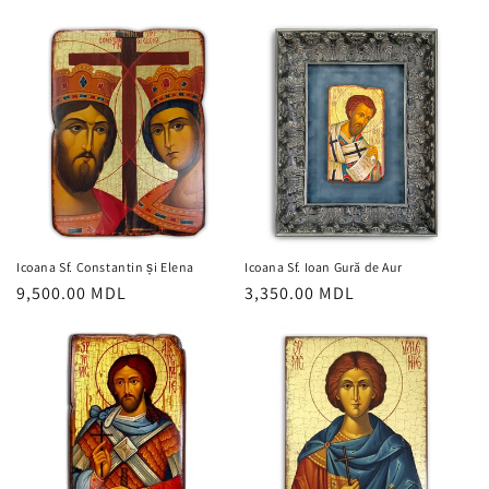
obișnuit
obișnuit
Icoana Sf. Constantin și Elena
Icoana Sf. Ioan Gură de Aur
Preț
9,500.00 MDL
Preț
3,350.00 MDL
obișnuit
obișnuit