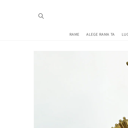
Salt la
conținut
RAME
ALEGE RAMA TA
LU
Salt la
informațiile
despre
produs