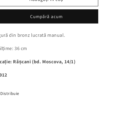
din
din
bronz
bronz
Cumpără acum
gură din bronz lucrată manual.
ălțime: 36 cm
cație: Râșcani (bd. Moscova, 14/1)
912
Distribuie