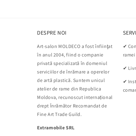
fereastră
modală
DESPRE NOI
SERVI
Art-salon MOLDECO a fost înfiinţat
✔ Cons
în anul 2004, fiind o companie
ramei
privată specializată în domeniul
✔ Livr
serviciilor de înrămare a operelor
de artă plastică. Suntem unicul
✔ Inst
atelier de rame din Republica
coma
Moldova, recunoscut internațional
drept Înrămător Recomandat de
Fine Art Trade Guild.
Extramobile SRL