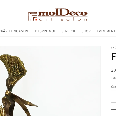
CRĂRILE NOASTRE
DESPRE NOI
SERVICII
SHOP
EVENIMENT
SH
F
Pr
3
ob
Tax
Can