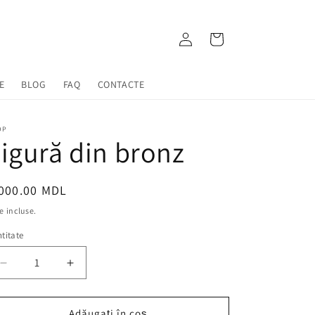
Conectați-
Coș
vă
E
BLOG
FAQ
CONTACTE
OP
igură din bronz
eț
,000.00 MDL
ișnuit
e incluse.
titate
Reduceți
Creșteți
cantitatea
cantitatea
pentru
pentru
Figură
Figură
Adăugați în coș