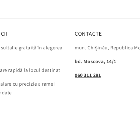
fereastră
modală
CII
CONTACTE
ultație gratuită în alegerea
mun. Chişinău, Republica M
bd. Moscova, 14/1
are rapidă la locul destinat
060 311 281
alare cu precizie a ramei
ndate